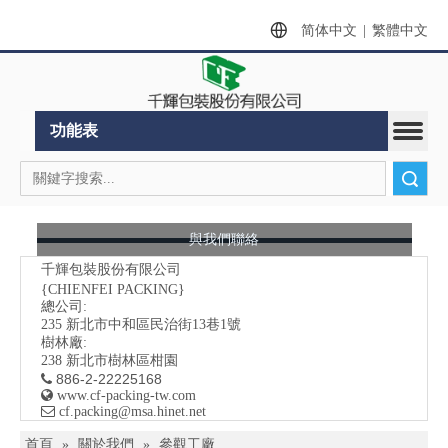
简体中文
|
繁體中文
功能表
搜索
與我們聯絡
千輝包裝股份有限公司
{CHIENFEI PACKING}
總公司:
235
新北市中和區民治街13巷1號
樹林廠:
238 新北市樹林區柑園
886-2-22225168


www.cf-packing-tw.com

​ cf.packing@msa.hinet.net
首頁
»
關於我們
»
參觀工廠