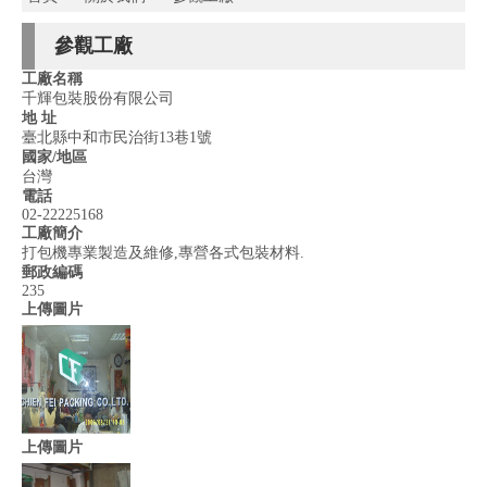
參觀工廠
工廠名稱
千輝包裝股份有限公司
地 址
臺北縣中和市民治街13巷1號
國家/地區
台灣
電話
02-22225168
工廠簡介
打包機專業製造及維修,專營各式包裝材料.
郵政編碼
235
上傳圖片
上傳圖片