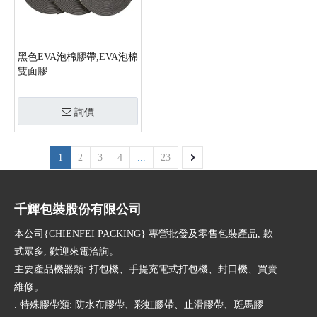
黑色EVA泡棉膠帶,EVA泡棉
雙面膠
詢價
1
2
3
4
...
23
千輝包裝股份有限公司
本公司{CHIENFEI PACKING} 專營批發及零售包裝產品, 款
式眾多, 歡迎來電洽詢。
主要產品機器類: 打包機、手提充電式打包機、封口機、買賣
維修。
. 特殊膠帶類: 防水布膠帶、彩虹膠帶、止滑膠帶、斑馬膠