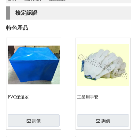
檢定認證
特色產品
PVC保溫罩
工業用手套
詢價
詢價