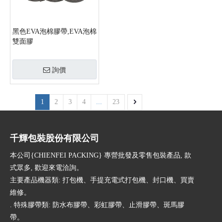
黑色EVA泡棉膠帶,EVA泡棉
雙面膠
詢價
1
2
3
4
...
23
千輝包裝股份有限公司
本公司{CHIENFEI PACKING} 專營批發及零售包裝產品, 款
式眾多, 歡迎來電洽詢。
主要產品機器類: 打包機、手提充電式打包機、封口機、買賣
維修。
. 特殊膠帶類: 防水布膠帶、彩虹膠帶、止滑膠帶、斑馬膠
帶。