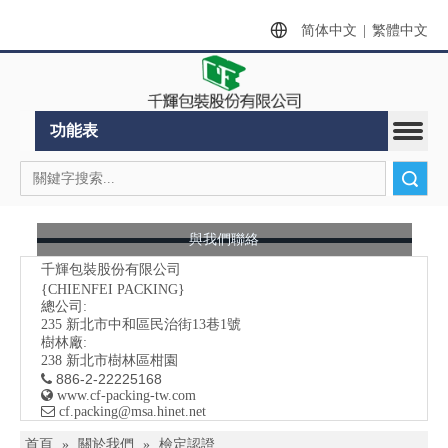
简体中文
|
繁體中文
功能表
搜索
與我們聯絡
千輝包裝股份有限公司
{CHIENFEI PACKING}
總公司:
235
新北市中和區民治街13巷1號
樹林廠:
238 新北市樹林區柑園
886-2-22225168


www.cf-packing-tw.com

​ cf.packing@msa.hinet.net
首頁
»
關於我們
»
檢定認證