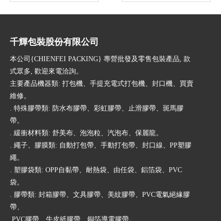
千輝包裝股份有限公司
本公司{CHIENFEI PACKING} 專營批發及零售包裝產品, 款
式眾多, 歡迎來電洽詢。
主要產品機器類: 打包機、手提充電式打包機、封口機、買賣
維修。
. 特殊膠帶類: 防水布膠帶、彩虹膠帶、止滑膠帶、斑馬膠
帶。
. 緩衝材料類: 舒美布、泡泡粒、汽泡布、保麗龍。
. 繩子、膠膜類: 自動打包帶、手動打包帶、封口線、PP塑膠
繩。
. 塑膠袋類: OPP自黏帶、耐熱袋、由任袋、鋁箔袋、PVC
袋。
. 膠帶類: 封箱膠帶、文具膠帶、美紋膠帶、PVC電氣絕緣膠
帶、
PVC膠帶、牛皮紙膠帶、銅箔導電膠帶。