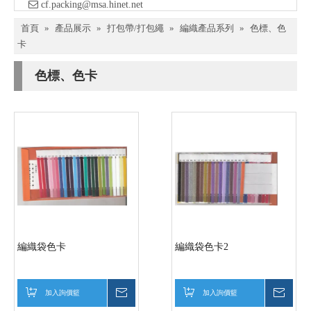

​ cf.packing@msa.hinet.net
首頁
»
產品展示
»
打包帶/打包繩
»
編織產品系列
»
色標、色
卡
色標、色卡
編織袋色卡
編織袋色卡2
加入詢價籃
詢價
加入詢價籃
詢價