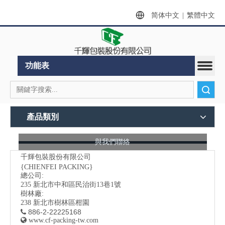
简体中文
|
繁體中文
功能表
搜索
產品類別
與我們聯絡
千輝包裝股份有限公司
{CHIENFEI PACKING}
總公司:
235
新北市中和區民治街13巷1號
樹林廠:
238 新北市樹林區柑園
886-2-22225168


www.cf-packing-tw.com