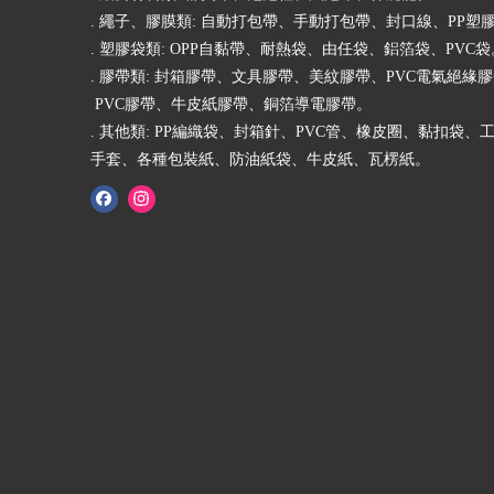
. 繩子、膠膜類: 自動打包帶、手動打包帶、封口線、PP塑
. 塑膠袋類: OPP自黏帶、耐熱袋、由任袋、鋁箔袋、PVC袋
. 膠帶類: 封箱膠帶、文具膠帶、美紋膠帶、PVC電氣絕緣
PVC膠帶、牛皮紙膠帶、銅箔導電膠帶。
. 其他類: PP編織袋、封箱針、PVC管、橡皮圈、黏扣袋、
手套、各種包裝紙、防油紙袋、牛皮紙、瓦楞紙。