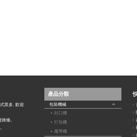
產品分類
包裝機械
款式眾多, 歡迎
封口機
賣維修。
打包機
帶。
魔帶機