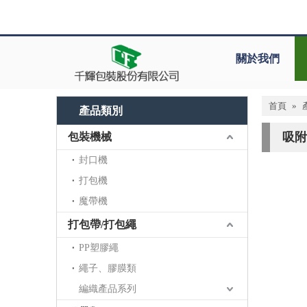
關於我們
首頁
»
產品類別
吸附
包裝機械
封口機
打包機
魔帶機
打包帶/打包繩
PP塑膠繩
繩子、膠膜類
編織產品系列