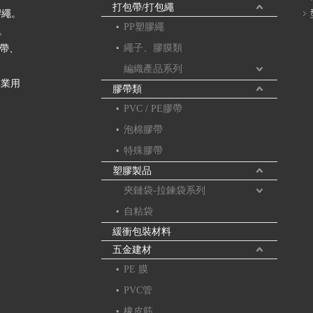
打包帶/打包繩
膠繩。
PP塑膠繩
。
繩子、膠膜類
膠帶、
編織產品系列
工業用
膠帶類
PVC / PE膠帶
泡棉膠帶
特殊膠帶
塑膠製品
夾鏈袋-拉鍊袋系列
自粘袋
緩衝包裝材料
五金建材
PE 膜
PVC管
橡皮筋