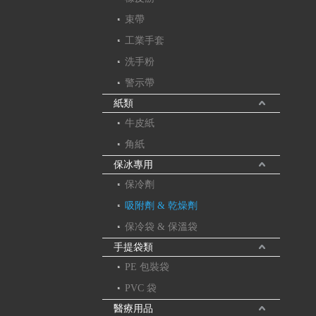
束帶
工業手套
洗手粉
警示帶
紙類
牛皮紙
角紙
保冰專用
保冷劑
吸附劑 & 乾燥劑
保冷袋 & 保溫袋
手提袋類
PE 包裝袋
PVC 袋
醫療用品