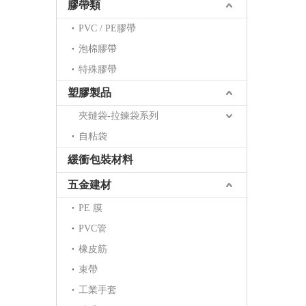
膠帶類
PVC / PE膠帶
泡棉膠帶
特殊膠帶
塑膠製品
夾鏈袋-拉鍊袋系列
自粘袋
緩衝包裝材料
五金建材
PE 膜
PVC管
橡皮筋
束帶
工業手套