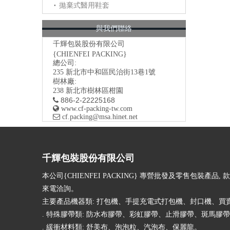
拋棄式醫用鞋套
與我們聯絡
千輝包裝股份有限公司
{CHIENFEI PACKING}
總公司:
235
新北市中和區民治街13巷1號
樹林廠:
238 新北市樹林區柑園
886-2-22225168


www.cf-packing-tw.com

​ cf.packing@msa.hinet.net
千輝包裝股份有限公司
本公司{CHIENFEI PACKING} 專營批發及零售包裝產品, 
來電洽詢。
主要產品機器類: 打包機、手提充電式打包機、封口機、買
. 特殊膠帶類: 防水布膠帶、彩虹膠帶、止滑膠帶、斑馬膠
. 緩衝材料類: 舒美布、泡泡粒、汽泡布、保麗龍。