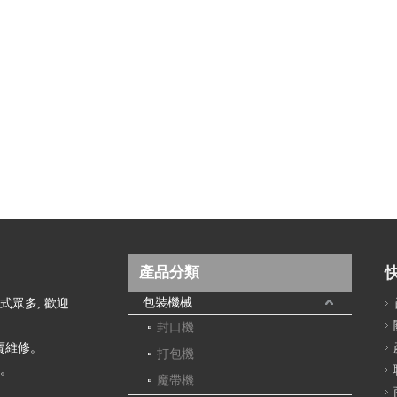
產品分類
包裝機械
款式眾多, 歡迎
封口機
賣維修。
打包機
帶。
魔帶機