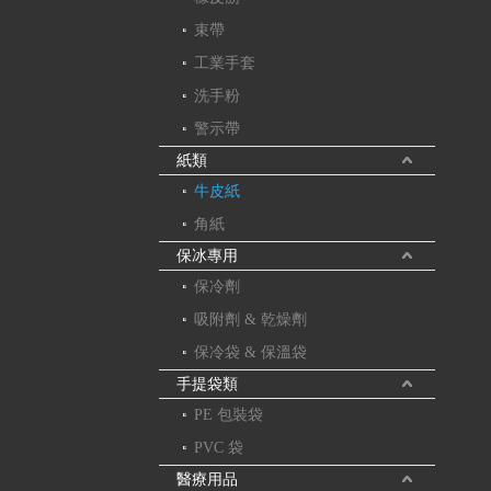
束帶
工業手套
洗手粉
警示帶
紙類
牛皮紙
角紙
保冰專用
保冷劑
吸附劑 & 乾燥劑
保冷袋 & 保溫袋
手提袋類
PE 包裝袋
PVC 袋
醫療用品