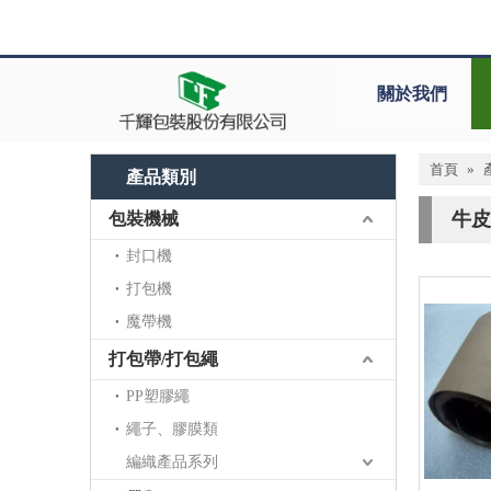
關於我們
首頁
»
產品類別
牛皮
包裝機械
封口機
打包機
魔帶機
打包帶/打包繩
PP塑膠繩
繩子、膠膜類
編織產品系列