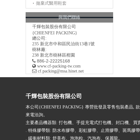
拋棄式醫用鞋套
與我們聯絡
千輝包裝股份有限公司
{CHIENFEI PACKING}
總公司:
235
新北市中和區民治街13巷1號
樹林廠:
238 新北市樹林區柑園
886-2-22225168


www.cf-packing-tw.com

​ cf.packing@msa.hinet.net
千輝包裝股份有限公司
本公司{CHIENFEI PACKING} 專營批發及零售包裝產品, 
來電洽詢。
主要產品機器類: 打包機、手提充電式打包機、封口機、買
. 特殊膠帶類: 防水布膠帶、彩虹膠帶、止滑膠帶、斑馬膠
. 緩衝材料類: 舒美布、泡泡粒、汽泡布、保麗龍。