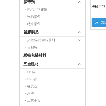
膠帶類
機械用P
PVC / PE膠帶
泡棉膠帶
加
特殊膠帶
塑膠製品
夾鏈袋-拉鍊袋系列
自粘袋
緩衝包裝材料
五金建材
PE 膜
PVC管
橡皮筋
束帶
工業手套