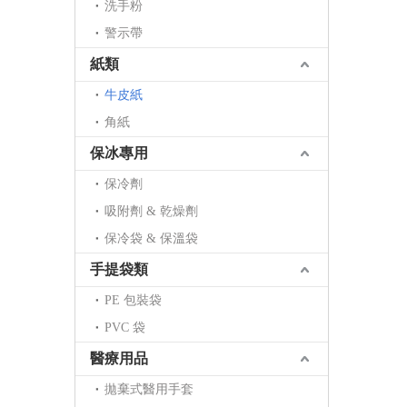
洗手粉
警示帶
紙類
牛皮紙
角紙
保冰專用
保冷劑
吸附劑 & 乾燥劑
保冷袋 & 保溫袋
手提袋類
PE 包裝袋
PVC 袋
醫療用品
拋棄式醫用手套