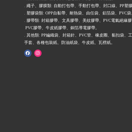
. 繩子、膠膜類: 自動打包帶、手動打包帶、封口線、PP塑
. 塑膠袋類: OPP自黏帶、耐熱袋、由任袋、鋁箔袋、PVC袋
. 膠帶類: 封箱膠帶、文具膠帶、美紋膠帶、PVC電氣絕緣
PVC膠帶、牛皮紙膠帶、銅箔導電膠帶。
. 其他類: PP編織袋、封箱針、PVC管、橡皮圈、黏扣袋、
手套、各種包裝紙、防油紙袋、牛皮紙、瓦楞紙。