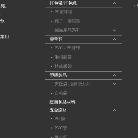
打包帶/打包繩
膠繩。
PP塑膠繩
。
繩子、膠膜類
膠帶、
編織產品系列
工業用
膠帶類
PVC / PE膠帶
泡棉膠帶
特殊膠帶
塑膠製品
夾鏈袋-拉鍊袋系列
自粘袋
緩衝包裝材料
五金建材
PE 膜
PVC管
橡皮筋