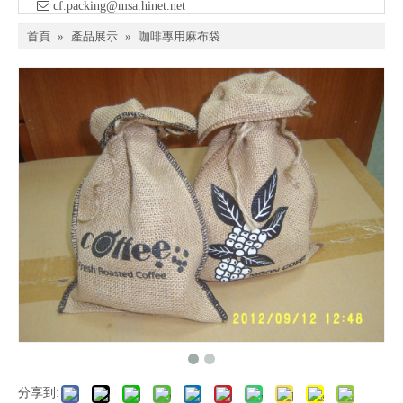

​ cf.packing@msa.hinet.net
首頁
»
產品展示
»
咖啡專用麻布袋
分享到: