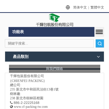
简体中文
|
繁體中文
功能表
搜索
產品類別
與我們聯絡
千輝包裝股份有限公司
{CHIENFEI PACKING}
總公司:
235
新北市中和區民治街13巷1號
樹林廠:
238 新北市樹林區柑園
886-2-22225168


www.cf-packing-tw.com