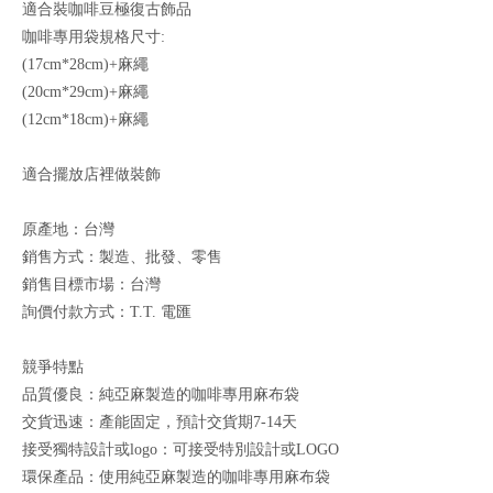
適合裝咖啡豆極復古飾品
咖啡專用袋規格尺寸:
(17cm*28cm)+麻繩
(20cm*29cm)+麻繩
(12cm*18cm)+麻繩
適合擺放店裡做裝飾
原產地：台灣
銷售方式：製造、批發、零售
銷售目標市場：台灣
詢價付款方式：T.T. 電匯
競爭特點
品質優良：純亞麻製造的咖啡專用麻布袋
交貨迅速：產能固定，預計交貨期7-14天
接受獨特設計或logo：可接受特別設計或LOGO
環保產品：使用純亞麻製造的咖啡專用麻布袋