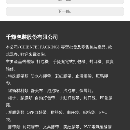
下一條:
千輝包裝股份有限公司
本公司{CHIENFEI PACKING} 專營批發及零售包裝產品, 款
式眾多, 歡迎來電洽詢。
主要產品機器類: 打包機、手提充電式打包機、封口機、買賣
維修。
. 特殊膠帶類: 防水布膠帶、彩虹膠帶、止滑膠帶、斑馬膠
帶。
. 緩衝材料類: 舒美布、泡泡粒、汽泡布、保麗龍。
. 繩子、膠膜類: 自動打包帶、手動打包帶、封口線、PP塑膠
繩。
. 塑膠袋類: OPP自黏帶、耐熱袋、由任袋、鋁箔袋、PVC
袋。
. 膠帶類: 封箱膠帶、文具膠帶、美紋膠帶、PVC電氣絕緣膠