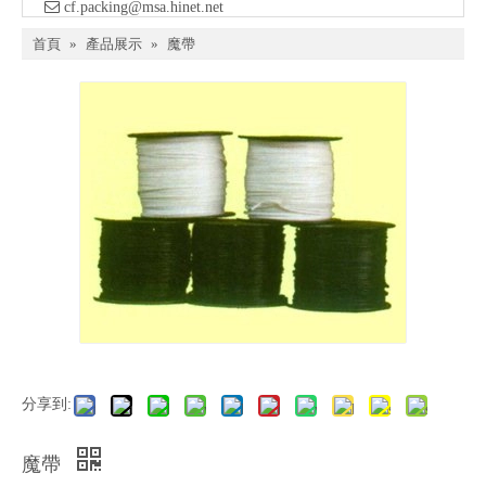

​ cf.packing@msa.hinet.net
首頁
»
產品展示
»
魔帶
分享到:
魔帶