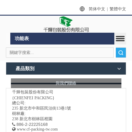
简体中文
|
繁體中文
功能表
搜索
產品類別
與我們聯絡
千輝包裝股份有限公司
{CHIENFEI PACKING}
總公司:
235
新北市中和區民治街13巷1號
樹林廠:
238 新北市樹林區柑園
886-2-22225168


www.cf-packing-tw.com