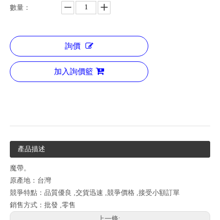
數量：
詢價
加入詢價籃
產品描述
魔帶。
原產地：台灣
競爭特點：品質優良 ,交貨迅速 ,競爭價格 ,接受小額訂單
銷售方式：批發 ,零售
上一條: