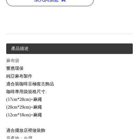
產品描述
麻布袋
響應環保
純亞麻布製作
適合裝咖啡豆極復古飾品
咖啡專用袋規格尺寸:
(17cm*28cm)+麻繩
(20cm*29cm)+麻繩
(12cm*18cm)+麻繩
適合擺放店裡做裝飾
原產地：台灣