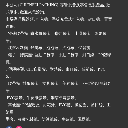
本公司{CHIENFEI PACKING} 專營批發及零售包裝產品, 款
式眾多, 歡迎來電洽詢。
主要產品機器類: 打包機、手提充電式打包機、封口機、買賣
維修。
. 特殊膠帶類: 防水布膠帶、彩虹膠帶、止滑膠帶、斑馬膠
帶。
. 緩衝材料類: 舒美布、泡泡粒、汽泡布、保麗龍。
. 繩子、膠膜類: 自動打包帶、手動打包帶、封口線、PP塑膠
繩。
. 塑膠袋類: OPP自黏帶、耐熱袋、由任袋、鋁箔袋、PVC
袋。
. 膠帶類: 封箱膠帶、文具膠帶、美紋膠帶、PVC電氣絕緣膠
帶、
PVC膠帶、牛皮紙膠帶、銅箔導電膠帶。
. 其他類: PP編織袋、封箱針、PVC管、橡皮圈、黏扣袋、工
業用
手套、各種包裝紙、防油紙袋、牛皮紙、瓦楞紙。